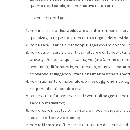
quanto applicabile, alla normativa straniera.
L’utente si obbliga a:
non interferire, destabilizzare od interrompere il serviz
qualsivoglia requisito, procedura o regola del servizio;
non usare il servizio per scopi illegali ovvero contro 
non usare il servizio per trasmettere o diffondere (anc
privacy e/o comunque osceno, volgare (anche se orient
sessuale), diffamatorio, calunnioso, abusivo o comunq
consenso, infliggendo intenzionalmente stress emoti
non trasmettere materiale e/o messaggi che incoraggin
responsabilità penale o civile;
osservare, e far osservare ad eventuali soggetti che util
servizio medesimo;
non creare intestazioni o in altro modo manipolare segn
servizio o il servizio stesso;
non utilizzare o diffondere il contenuto del servizio che 