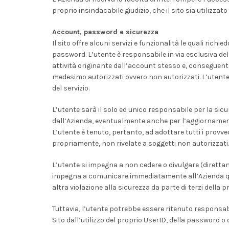
proprio insindacabile giudizio, che il sito sia utilizzat
Account, password e sicurezza
Il sito offre alcuni servizi e funzionalità le quali ric
password. L’utente è responsabile in via esclusiva dell
attività originante dall’account stesso e, conseguente
medesimo autorizzati ovvero non autorizzati. L’utente 
del servizio.
L’utente sarà il solo ed unico responsabile per la sic
dall’Azienda, eventualmente anche per l’aggiornamento,
L’utente è tenuto, pertanto, ad adottare tutti i prov
propriamente, non rivelate a soggetti non autorizzati.
L’utente si impegna a non cedere o divulgare (direttam
impegna a comunicare immediatamente all’Azienda qua
altra violazione alla sicurezza da parte di terzi del
Tuttavia, l’utente potrebbe essere ritenuto responsabile
Sito dall’utilizzo del proprio UserID, della password o 