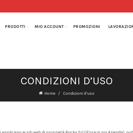
PRODOTTI
MIO ACCOUNT
PROMOZIONI
LAVORAZIO
CONDIZIONI D’USO
Home
Condizioni d’uso
si applicano ai siti web di proprietà Rocky Srl (d’ora in poi Azienda), pu