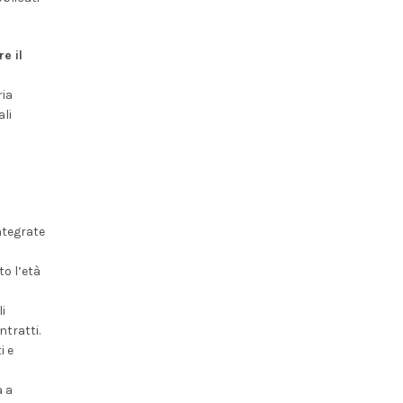
e il
ria
ali
integrate
to l’età
i
ntratti.
i e
a a