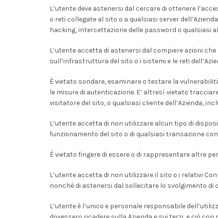
L’utente deve astenersi dal cercare di ottenere l’acces
o reti collegate al sito o a qualsiasi server dell’Aziend
hacking, intercettazione delle password o qualsiasi al
L’utente accetta di astenersi dal compiere azioni che
sull’infrastruttura del sito o i sistemi e le reti dell’Azie
È vietato sondare, esaminare o testare la vulnerabilità 
le misure di autenticazione. E’ altresì vietato tracciare
visitatore del sito, o qualsiasi cliente dell’Azienda, in
L’utente accetta di non utilizzare alcun tipo di disposit
funzionamento del sito o di qualsiasi transazione condo
È vietato fingere di essere o di rappresentare altre pe
L’utente accetta di non utilizzare il sito o i relativi Co
nonché di astenersi dal sollecitare lo svolgimento di quals
L’utente è l’unico e personale responsabile dell’utiliz
dovessero ricadere sulla Azienda e sui terzi, e ciò con 