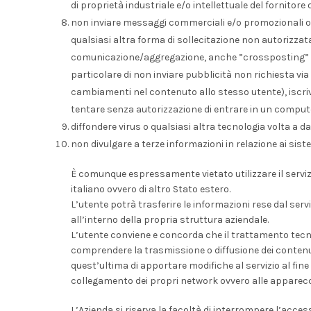
di proprietà industriale e/o intellettuale del fornitore o
non inviare messaggi commerciali e/o promozionali ov
qualsiasi altra forma di sollecitazione non autorizzata
comunicazione/aggregazione, anche ”crossposting” e/o
particolare di non inviare pubblicità non richiesta v
cambiamenti nel contenuto allo stesso utente), iscri
tentare senza autorizzazione di entrare in un compute
diffondere virus o qualsiasi altra tecnologia volta a dann
non divulgare a terze informazioni in relazione ai siste
È comunque espressamente vietato utilizzare il servizio
italiano ovvero di altro Stato estero.
L’utente potrà trasferire le informazioni rese dal se
all’interno della propria struttura aziendale.
L’utente conviene e concorda che il trattamento tecnico
comprendere la trasmissione o diffusione dei contenuti 
quest’ultima di apportare modifiche al servizio al fine
collegamento dei propri network ovvero alle apparec
L’Azienda si riserva la facoltà di interrompere l’access