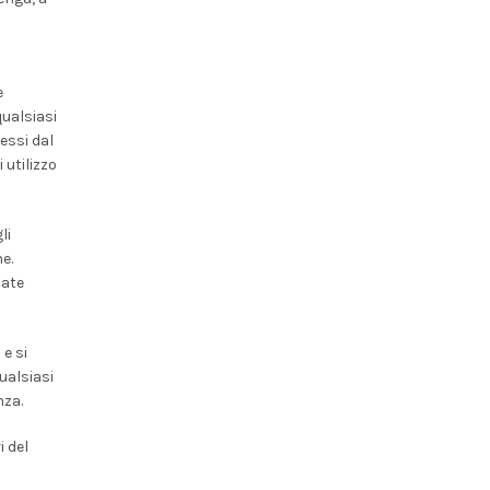
e
qualsiasi
essi dal
 utilizzo
li
e.
zate
e si
ualsiasi
nza.
i del