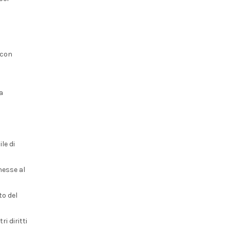
 con
a
a
le di
nnesse al
to del
i diritti