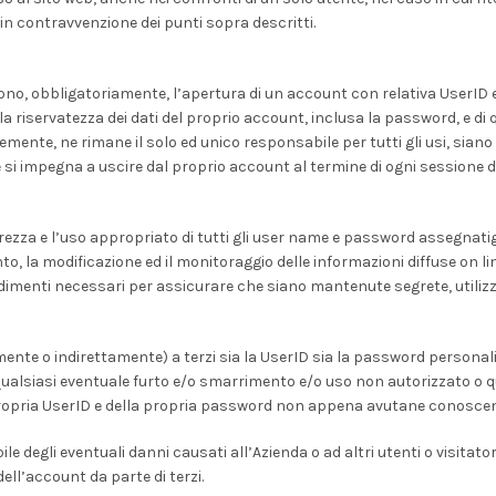
o in contravvenzione dei punti sopra descritti.
hiedono, obbligatoriamente, l’apertura di un account con relativa UserID 
a riservatezza dei dati del proprio account, inclusa la password, e di 
mente, ne rimane il solo ed unico responsabile per tutti gli usi, siano 
si impegna a uscire dal proprio account al termine di ogni sessione di
urezza e l’uso appropriato di tutti gli user name e password assegnatig
 la modificazione ed il monitoraggio delle informazioni diffuse on lin
vedimenti necessari per assicurare che siano mantenute segrete, utiliz
ente o indirettamente) a terzi sia la UserID sia la password personali 
lsiasi eventuale furto e/o smarrimento e/o uso non autorizzato o q
la propria UserID e della propria password non appena avutane conosce
 degli eventuali danni causati all’Azienda o ad altri utenti o visitator
dell’account da parte di terzi.