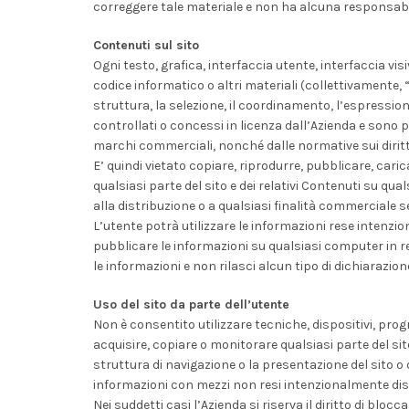
correggere tale materiale e non ha alcuna responsabil
Contenuti sul sito
Ogni testo, grafica, interfaccia utente, interfaccia vi
codice informatico o altri materiali (collettivamente, “
struttura, la selezione, il coordinamento, l’espressio
controllati o concessi in licenza dall’Azienda e sono pro
marchi commerciali, nonché dalle normative sui diritti
E’ quindi vietato copiare, riprodurre, pubblicare, cari
qualsiasi parte del sito e dei relativi Contenuti su qu
alla distribuzione o a qualsiasi finalità commerciale 
L’utente potrà utilizzare le informazioni rese intenzi
pubblicare le informazioni su qualsiasi computer in r
le informazioni e non rilasci alcun tipo di dichiarazio
Uso del sito da parte dell’utente
Non è consentito utilizzare tecniche, dispositivi, pr
acquisire, copiare o monitorare qualsiasi parte del sit
struttura di navigazione o la presentazione del sito o
informazioni con mezzi non resi intenzionalmente dispo
Nei suddetti casi l’Azienda si riserva il diritto di bloccare