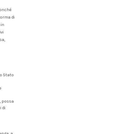
nonché
forma di
 in
vi
sa,
lo Stato
e
i, possa
 di
enga, a