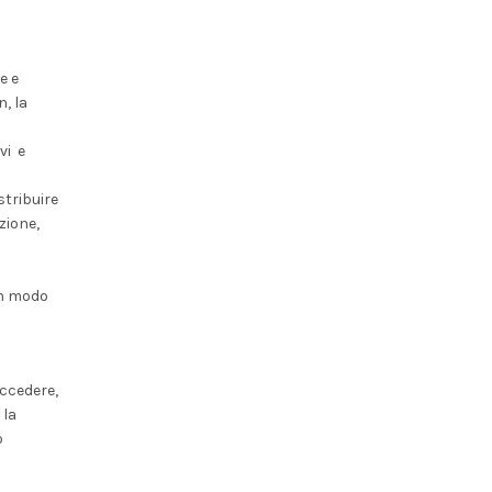
e e
n, la
vi e
stribuire
zione,
un modo
accedere,
 la
o