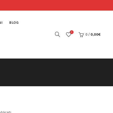
NI
BLOG
0
0
/
0,00
€
bblicati