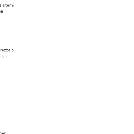
 sistemi
di
urezza o
nte o
,
 per