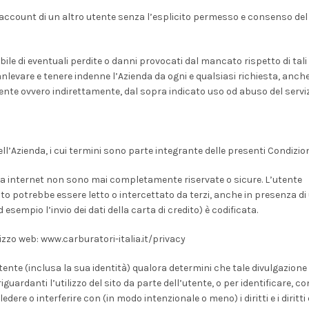
l’account di un altro utente senza l’esplicito permesso e consenso del
e di eventuali perdite o danni provocati dal mancato rispetto di tali
anlevare e tenere indenne l’Azienda da ogni e qualsiasi richiesta, anche
nte ovvero indirettamente, dal sopra indicato uso od abuso del serviz
 dell’Azienda, i cui termini sono parte integrante delle presenti Condizion
via internet non sono mai completamente riservate o sicure. L’utente
to potrebbe essere letto o intercettato da terzi, anche in presenza di
empio l’invio dei dati della carta di credito) è codificata.
izzo web: www.carburatori-italia.it/privacy
utente (inclusa la sua identità) qualora determini che tale divulgazione
iguardanti l’utilizzo del sito da parte dell’utente, o per identificare, c
ere o interferire con (in modo intenzionale o meno) i diritti e i diritti 