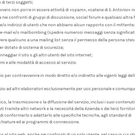
 di terzi soggetti;
vero non porre in essere attività di «spam», «catene di S. Antonio» 
 nei confronti di gruppi di discussione, social forum e qualsiasi altra 
 indirizzi di utenti che non abbiano alcun rapporto con il mittente;
ia e-mail e/o mailbombing (spedire numerosi messaggi senza significati
vere qualcuno a una mailing list senza il permesso della persona stes
r dotato di sistema di sicurezza;
eggiar il sito o gli altri utenti del sito internet;
mi e alle modalità di accesso al servizio.
 per contravvenire in modo diretto e/o indiretto alle vigenti leggi del
rvizio ad altri elaboratori esclusivamente per uso personale e comunqu
, la trasmissione o la diffusione del servizio, inclusi i suoi contenut
tramite altri network e la necessità della Azienda o dei terzi fornitori
 di conformarlo o adattarlo alle specifiche tecniche, agli standard di
chiature ed ai programmi di connessione.
o al sito web, anche nei confronti di un solo utente, nel caso in cui rit