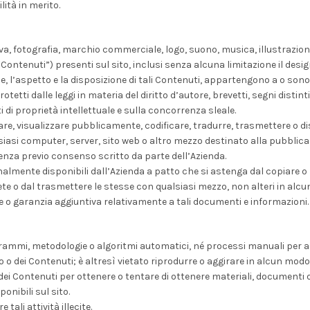
ità in merito.
siva, fotografia, marchio commerciale, logo, suono, musica, illustrazion
Contenuti”) presenti sul sito, inclusi senza alcuna limitazione il desig
ne, l’aspetto e la disposizione di tali Contenuti, appartengono a o sono
tetti dalle leggi in materia del diritto d’autore, brevetti, segni distinti
 di proprietà intellettuale e sulla concorrenza sleale.
care, visualizzare pubblicamente, codificare, tradurre, trasmettere o di
alsiasi computer, server, sito web o altro mezzo destinato alla pubblica
senza previo consenso scritto da parte dell’Azienda.
onalmente disponibili dall’Azienda a patto che si astenga dal copiare o
ete o dal trasmettere le stesse con qualsiasi mezzo, non alteri in alc
ne o garanzia aggiuntiva relativamente a tali documenti e informazioni.
ogrammi, metodologie o algoritmi automatici, né processi manuali per 
o o dei Contenuti; è altresì vietato riprodurre o aggirare in alcun modo
 dei Contenuti per ottenere o tentare di ottenere materiali, documenti 
nibili sul sito.
 tali attività illecite.