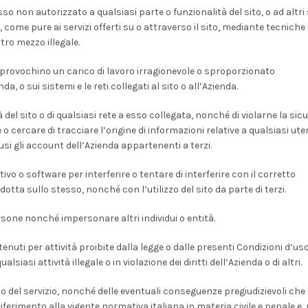
so non autorizzato a qualsiasi parte o funzionalità del sito, o ad altri
a, come pure ai servizi offerti su o attraverso il sito, mediante tecniche 
tro mezzo illegale.
 provochino un carico di lavoro irragionevole o sproporzionato
nda, o sui sistemi e le reti collegati al sito o all’Azienda.
del sito o di qualsiasi rete a esso collegata, nonché di violarne la sic
 o cercare di tracciare l’origine di informazioni relative a qualsiasi ute
clusi gli account dell’Azienda appartenenti a terzi.
ivo o software per interferire o tentare di interferire con il corretto
tta sullo stesso, nonché con l’utilizzo del sito da parte di terzi.
rsone nonché impersonare altri individui o entità.
ntenuti per attività proibite dalla legge o dalle presenti Condizioni d’uso
iasi attività illegale o in violazione dei diritti dell’Azienda o di altri.
zo del servizio, nonché delle eventuali conseguenze pregiudizievoli che
riferimento alla vigente normativa italiana in materia civile e penale e,