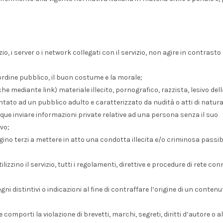
io, i server o i network collegati con il servizio, non agire in contrasto
l’ordine pubblico, il buon costume e la morale;
he mediante link) materiale illecito, pornografico, razzista, lesivo dell
ato ad un pubblico adulto e caratterizzato da nudità o atti di natur
ue inviare informazioni private relative ad una persona senza il suo
vo;
o terzi a mettere in atto una condotta illecita e/o criminosa passibi
izzino il servizio, tutti i regolamenti, direttive e procedure di rete co
i distintivi o indicazioni al fine di contraffare l’origine di un contenu
comporti la violazione di brevetti, marchi, segreti, diritti d’autore o altr