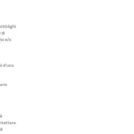
 obblighi
 di
io e/o
i d’uso.
 uno
 è
ontattare
di