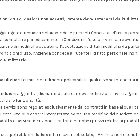
zioni d’uso; qualora non accetti, l’utente deve astenersi dall’utilizzar
, aggiungere o rimuovere clausole delle presenti Condizioni d’uso a prop
a consultare periodicamente le Condizioni d’uso per verificare eventu
cazione di modifiche costituirà l’accettazione di tali modifiche da parte
Condizioni d’uso, l’Azienda concede all’utente il diritto personale, non
 e utilizzarlo.
no ulteriori termini e condizioni applicabili, le quali devono intendersi 
ondizioni aggiuntivi, dichiarando altresì, dove richiesto, di aver raggiun
ervizi o funzionalità.
 e servizi sono regolati esclusivamente dai contratti in base ai quali tal
 questo Sito può essere interpretata come una modifica dei suddetti co
rodotto o servizio menzionato sul sito nonché i prezzi relativi ai prodott
.
ul sito potrebbe includere informazioni obsolete; l’Azienda non è tenut