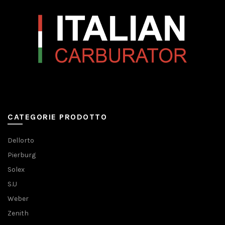
CATEGORIE PRODOTTO
Dellorto
Pierburg
Solex
S.U
Weber
Zenith