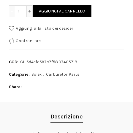
LANCIA FULVIA SOLEX / GETTI CORRETTORI ARIA quantity
AGGIUNGI AL CARRELLO
Aggiungi alla lista dei desideri
Confrontare
COD:
CL-5d4efc597c7f58.07405718
Categorie:
Solex
,
Carburetor Parts
Share
Descrizione