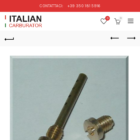
CONTATTACI:
+39 350 181 5916
0
0