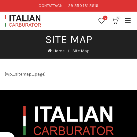
CONTATTACI:
+39 350 181 5916
0
0
SITE MAP
Home
Site Map
[wp_sitemap_page]