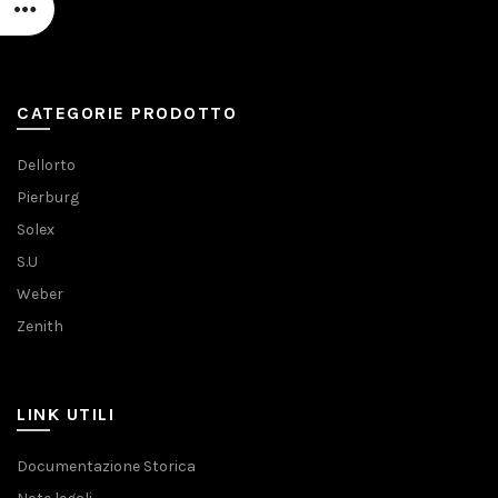
CATEGORIE PRODOTTO
Dellorto
Pierburg
Solex
S.U
Weber
Zenith
LINK UTILI
Documentazione Storica