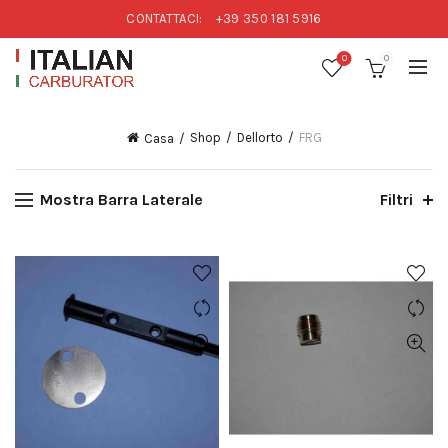
CONTATTACI:
+39 350 181 5916
0
0
Shop
Dellorto
FRG
Casa
Mostra Barra Laterale
Filtri