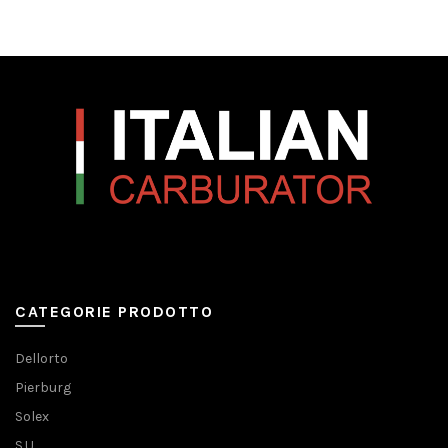
CATEGORIE PRODOTTO
Dellorto
Pierburg
Solex
S.U