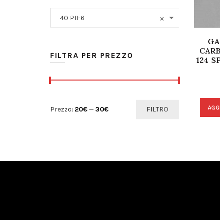
×
40 PII-6
GA
CARB
FILTRA PER PREZZO
124 S
Prezzo Min
Prezzo Max
AGG
Prezzo:
20€
—
30€
FILTRO