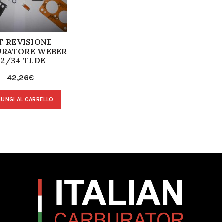
T REVISIONE
URATORE WEBER
32/34 TLDE
42,26
€
IUNGI AL CARRELLO