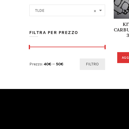
×
TLDE
KI
CARB
FILTRA PER PREZZO
AGG
Prezzo Min
Prezzo Max
Prezzo:
40€
—
50€
FILTRO