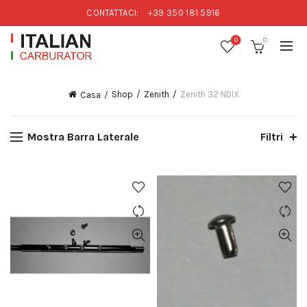
CONTATTACI:
+39 350 181 5916
0
0
Shop
Zenith
Zenith 32 NDIX
Casa
Mostra Barra Laterale
Filtri