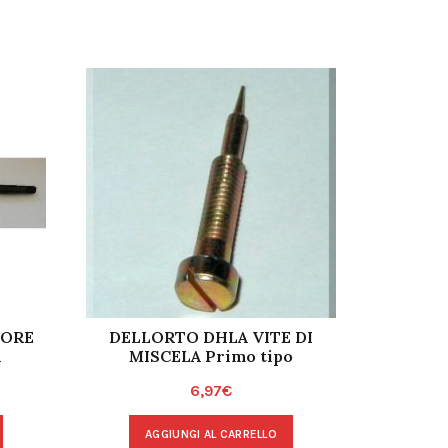
TORE
DELLORTO DHLA VITE DI
TI
A
MISCELA Primo tipo
ACC
D
6,97
€
AGGIUNGI AL CARRELLO