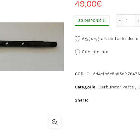
49,00
€
ALBERO DEL CARBURATORE DELLORTO
52 DISPONIBILI
Aggiungi alla lista dei deside
Confrontare
COD:
CL-5d4efb6e5a95d2.79476
Categorie:
Carburetor Parts
,
Share