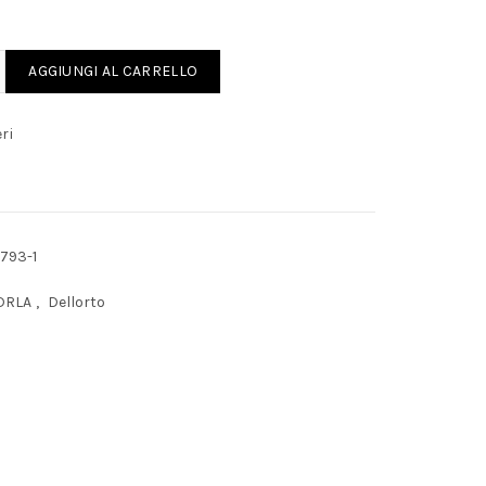
 36 / 40 DRLA quantity
AGGIUNGI AL CARRELLO
ri
793-1
DRLA
,
Dellorto