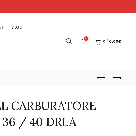
NI
BLOG
0
0
/
0,00
€
EL CARBURATORE
36 / 40 DRLA