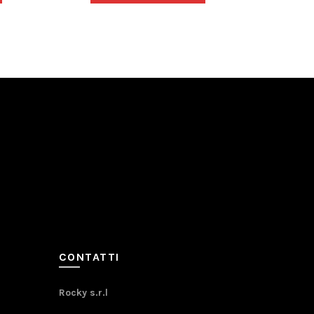
A
CONTATTI
Rocky s.r.l