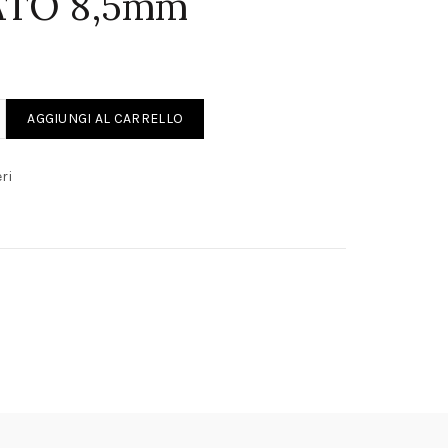
TO 8,5mm
URATORE MAGGIORATO 8,5mm quantity
AGGIUNGI AL CARRELLO
ri