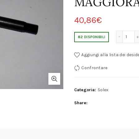
MAGGIORA
40,86
€
ALFA ROMEO 1900 SOLEX 40 PAI ALBERO CARB
82 DISPONIBILI
Aggiungi alla lista dei deside
Confrontare
Categoria:
Solex
Share