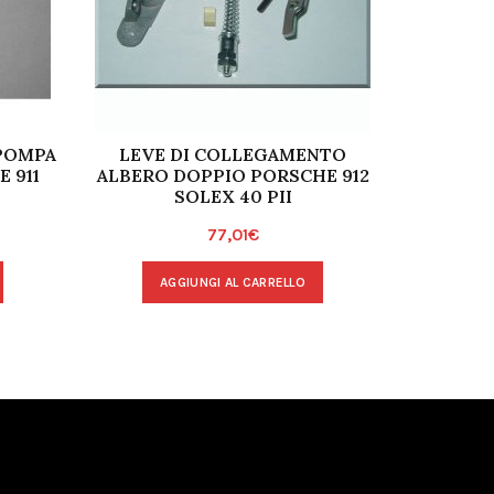
POMPA
LEVE DI COLLEGAMENTO
PORSCHE
 911
ALBERO DOPPIO PORSCHE 912
SHAFT
SOLEX 40 PII
77,01
€
AGGIUNGI AL CARRELLO
A