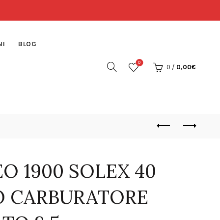
NI
BLOG
0
0
/
0,00
€
O 1900 SOLEX 40
RO CARBURATORE