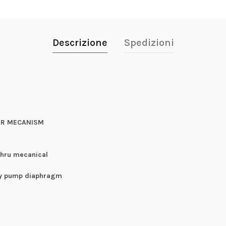
Descrizione
Spedizioni
ER MECANISM
thru mecanical
ary pump diaphragm