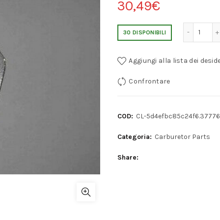
30,49
€
ALFA ROMEO SOLEX 32 PAIA PERFOR
30 DISPONIBILI
Aggiungi alla lista dei deside
Confrontare
COD:
CL-5d4efbc85c24f6.37776
Categoria:
Carburetor Parts
Share