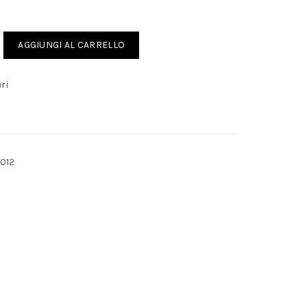
MANCE BOOSTER quantity
AGGIUNGI AL CARRELLO
ri
012