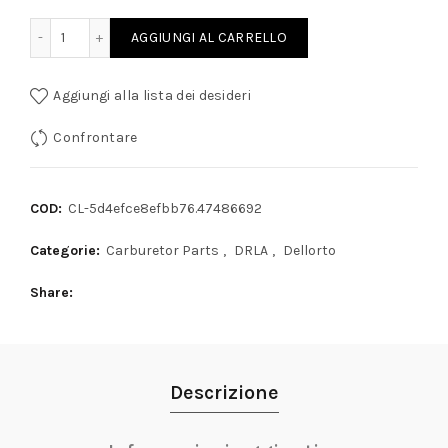
ELLORTO 36/40/45/48 DRLA - NUOVI quantity
AGGIUNGI AL CARRELLO
Aggiungi alla lista dei desideri
Confrontare
COD:
CL-5d4efce8efbb76.47486692
Categorie:
Carburetor Parts
,
DRLA
,
Dellorto
Share
Descrizione