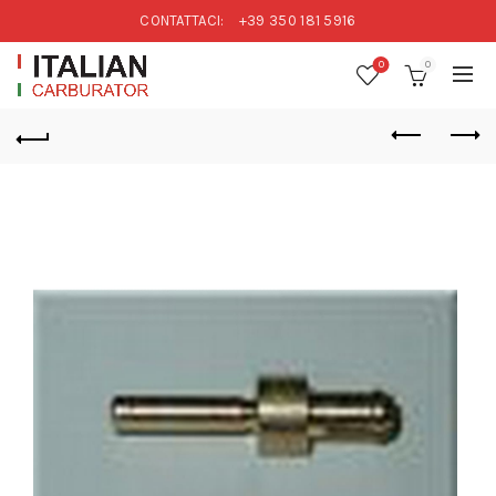
CONTATTACI:
+39 350 181 5916
0
0