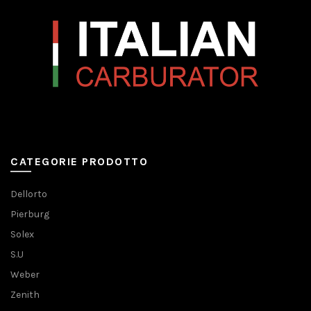
CATEGORIE PRODOTTO
Dellorto
Pierburg
Solex
S.U
Weber
Zenith