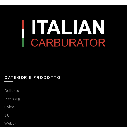
CATEGORIE PRODOTTO
Dellorto
Pierburg
Solex
S.U
Weber