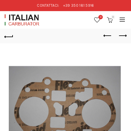
CONTATTACI:
+39 350 181 5916
0
0