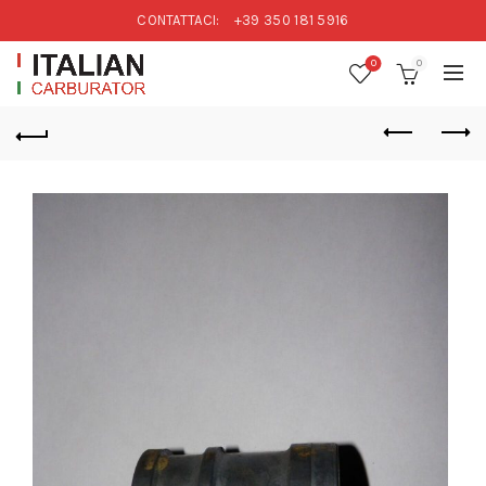
CONTATTACI:
+39 350 181 5916
0
0