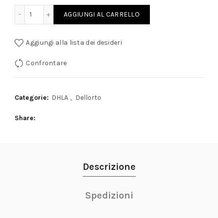
A AUSILARIA VENTURI 7848.2 quantity
AGGIUNGI AL CARRELLO
Aggiungi alla lista dei desideri
Confrontare
Categorie:
DHLA
,
Dellorto
Share
Descrizione
Spedizioni