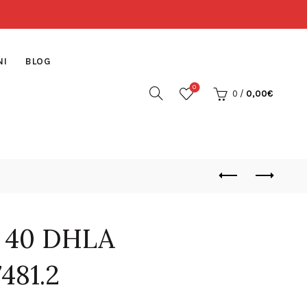
NI
BLOG
0
0
/
0,00
€
 40 DHLA
481.2