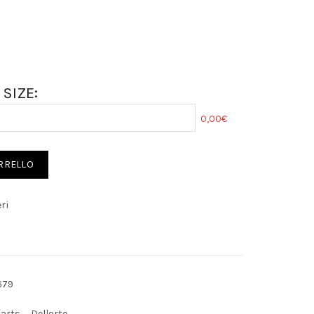
SIZE:
0,00€
ARRELLO
ri
679
Parts
,
Dellorto