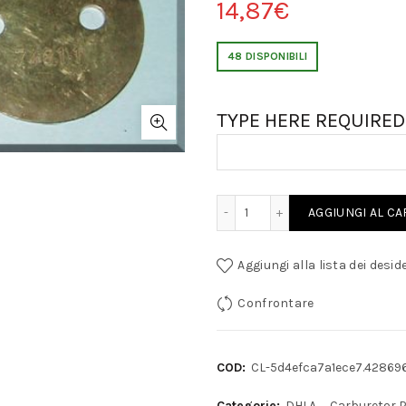
14,87
€
48 DISPONIBILI
TYPE HERE REQUIRED 
DELLORTO 40 DHLA FARFALLA 7481.2 quantity
AGGIUNGI AL C
Aggiungi alla lista dei deside
Confrontare
COD:
CL-5d4efca7a1ece7.42869
Categorie:
DHLA
,
Carburetor 