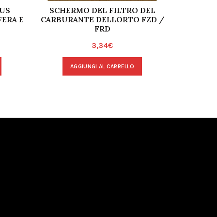
US
SCHERMO DEL FILTRO DEL
ALBER
FERA E
CARBURANTE DELLORTO FZD /
DE
FRD
3,34
€
A
AGGIUNGI AL CARRELLO