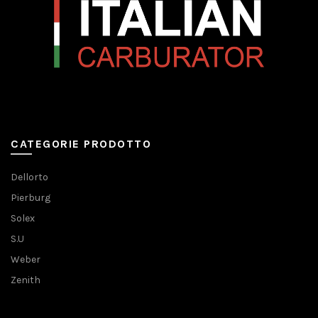
CATEGORIE PRODOTTO
Dellorto
Pierburg
Solex
S.U
Weber
Zenith