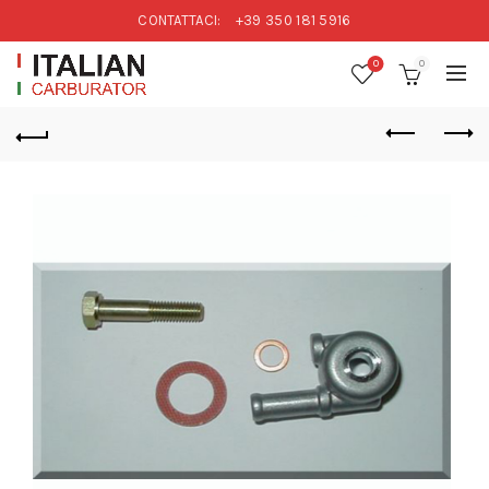
CONTATTACI:
+39 350 181 5916
0
0