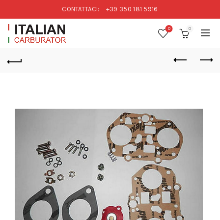
CONTATTACI:
+39 350 181 5916
0
0