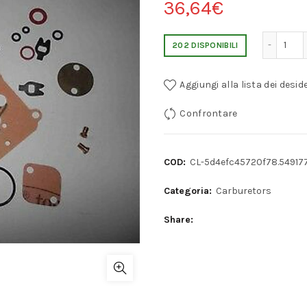
36,64
€
DELLORTO FZD 30-24 SERV
202 DISPONIBILI
Aggiungi alla lista dei deside
Confrontare
COD:
CL-5d4efc45720f78.54917
Categoria:
Carburetors
Share