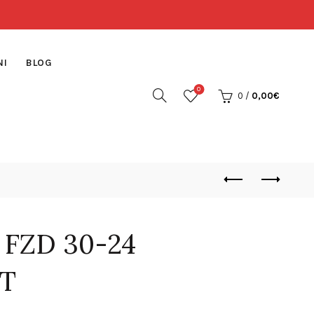
NI
BLOG
0
0
/
0,00
€
FZD 30-24
IT