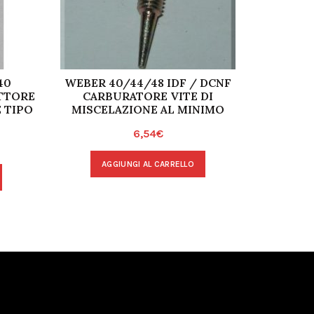
40
WEBER 40/44/48 IDF / DCNF
KIT REV
TTORE
CARBURATORE VITE DI
 TIPO
MISCELAZIONE AL MINIMO
6,54
€
A
AGGIUNGI AL CARRELLO