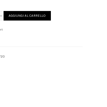
ICE KIT quantity
AGGIUNGI AL CARRELLO
ri
720