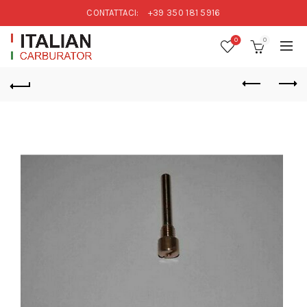
CONTATTACI:
+39 350 181 5916
0
0