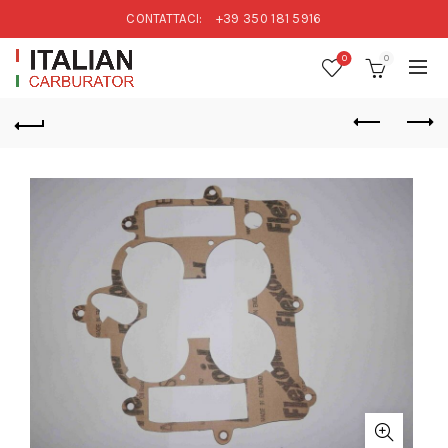
CONTATTACI:
+39 350 181 5916
0
0