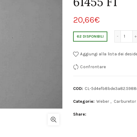
61455 F1
20,66
€
TUBO EMULSIONE FIAT TOPOLINO WEBER
62 DISPONIBILI
Aggiungi alla lista dei deside
Confrontare
COD:
CL-5d4efb8bde3a82.5988
Categorie:
Weber
,
Carburetor
Share