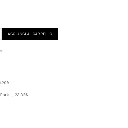
 22 DRS 61455 F1 quantity
AGGIUNGI AL CARRELLO
ri
4209
 Parts
,
22 DRS