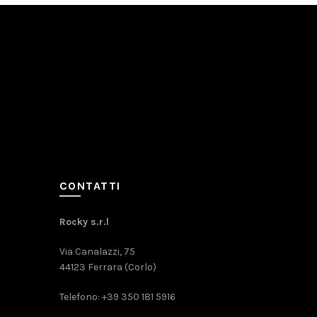
CONTATTI
Rocky s.r.l
Via Canalazzi, 75
44123 Ferrara (Corlo)
Telefono: +39 350 181 5916