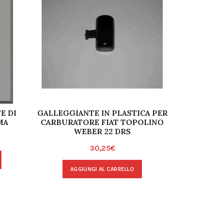
E DI
GALLEGGIANTE IN PLASTICA PER
WEBER D
MA
CARBURATORE FIAT TOPOLINO
MI
WEBER 22 DRS
30,25
€
A
AGGIUNGI AL CARRELLO