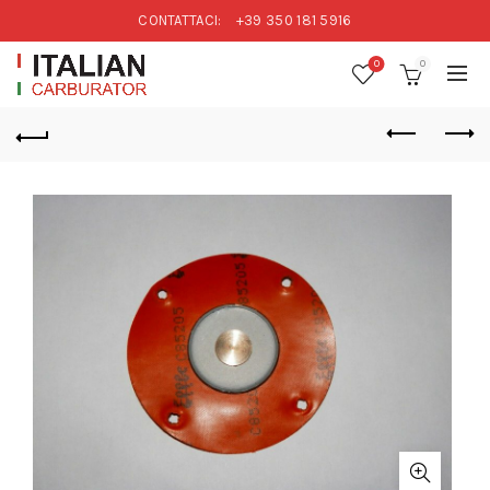
CONTATTACI:
+39 350 181 5916
0
0