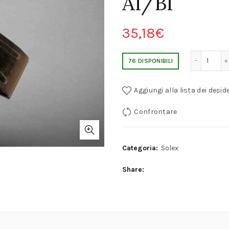
AI/BI
35,18
€
GALLEGGIANTE A CARBURATORE SO
76 DISPONIBILI
Aggiungi alla lista dei deside
Confrontare
Categoria:
Solex
Share