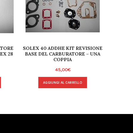
ATORE
SOLEX 40 ADDHE KIT REVISIONE
KIT REV
EX 28
BASE DEL CARBURATORE – UNA
MERCEDES
COPPIA
45,00
€
A
AGGIUNGI AL CARRELLO