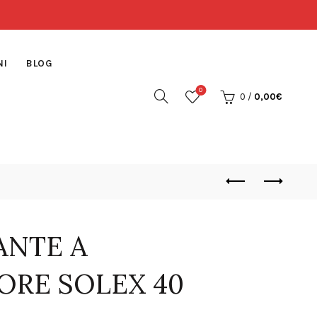
NI
BLOG
0
0
/
0,00
€
ANTE A
ORE SOLEX 40