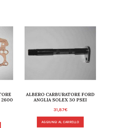
TORE
ALBERO CARBURATORE FORD
ALBERO 
 2600
ANGLIA SOLEX 30 PSEI
SO
31,87
€
AGGIUNGI AL CARRELLO
A