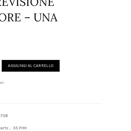
REVISIONE
ORE – UNA
EVISIONE CARBURATORE - UNA COPPIA quantity
AGGIUNGI AL CARRELLO
ri
7738
Parts
,
35 PHH