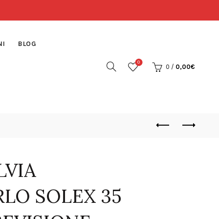
NI
BLOG
0
0
/
0,00
€
LVIA
LO SOLEX 35