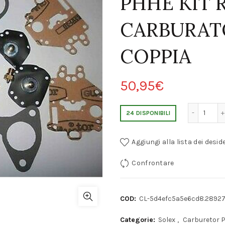
PHHE KIT 
CARBURAT
COPPIA
50,95
€
LANCIA FULVIA MONTECARLO SOLEX 35 PHHE KIT R
24 DISPONIBILI
Aggiungi alla lista dei deside
Confrontare
COD:
CL-5d4efc5a5e6cd8.2892
Categorie:
Solex
,
Carburetor 