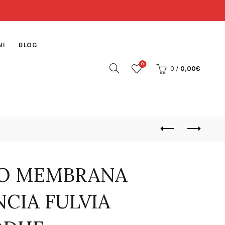
NI
BLOG
0
0
/
0,00
€
O MEMBRANA
CIA FULVIA