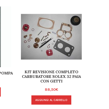
KIT REVISIONE COMPLETO
KIT REV
 POMPA
CARBURATORE SOLEX 32 PAIA
CARBURA
CON GETTI
PONTON
88,50
€
AGGIUNGI AL CARRELLO
A