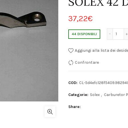
SOLEX 42 
37,22
€
COPERCHIO MEMBRANA POMPA LANCIA FU
44 DISPONIBILI
Aggiungi alla lista dei deside
Confrontare
COD:
CL-5d4efc128f5409.98294
Categorie:
Solex
,
Carburetor 
Share