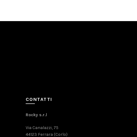
CONTATTI
Rocky s.r.l
Via Canalazzi, 75
44123 Ferrara (Corlo)