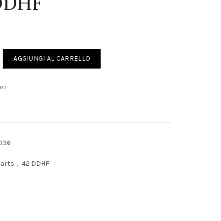
DDHF
LVIA SOLEX 42 DDHF quantity
AGGIUNGI AL CARRELLO
ri
036
Parts
,
42 DDHF