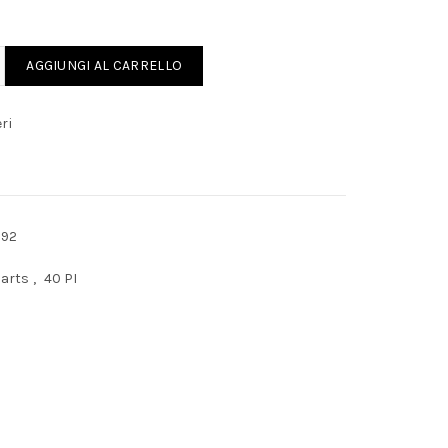
FALLA 8 ° quantity
AGGIUNGI AL CARRELLO
ri
892
Parts
,
40 PI