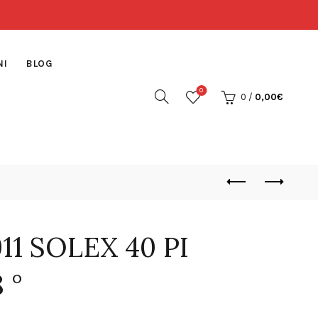
NI
BLOG
0
0
/
0,00
€
1 SOLEX 40 PI
 °