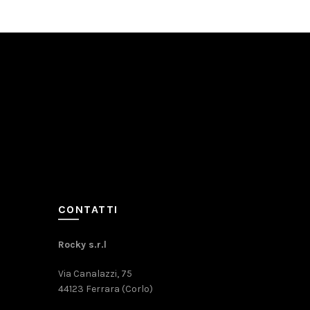
CONTATTI
Rocky s.r.l
Via Canalazzi, 75
44123 Ferrara (Corlo)