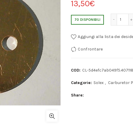
13,50
€
PORSCHE 911 SOLEX 40 PI FAR
70 DISPONIBILI
Aggiungi alla lista dei deside
Confrontare
COD:
CL-5d4efc7ab049f5.40711
Categorie:
Solex
,
Carburetor 
Share