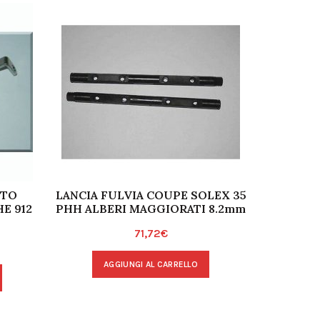
NTO
LANCIA FULVIA COUPE SOLEX 35
SOLEX 4
E 912
PHH ALBERI MAGGIORATI 8.2mm
71,72
€
A
AGGIUNGI AL CARRELLO