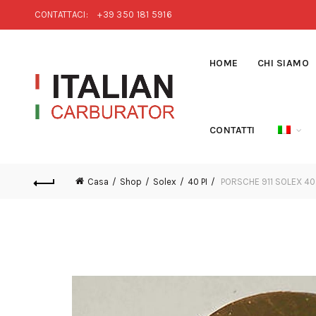
CONTATTACI:
+39 350 181 5916
HOME
CHI SIAMO
CONTATTI
Casa
Shop
Solex
40 PI
PORSCHE 911 SOLEX 40 P