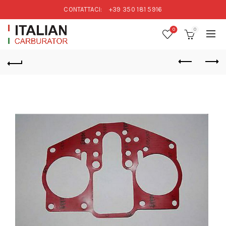
CONTATTACI:
+39 350 181 5916
0
0