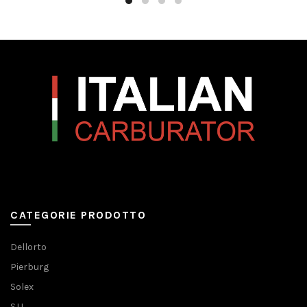
CATEGORIE PRODOTTO
Dellorto
Pierburg
Solex
S.U