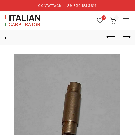
CONTATTACI:
+39 350 181 5916
0
0