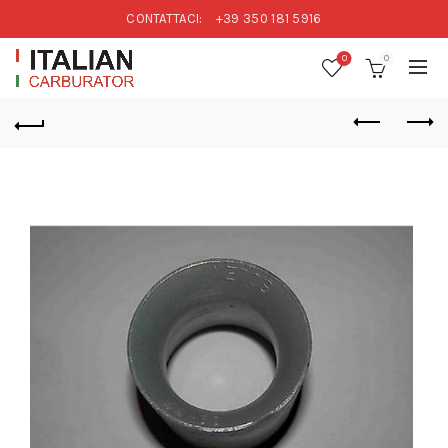
CONTATTACI:
+39 350 181 5916
0
0