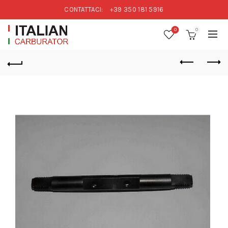
CONTATTACI:
+39 350 181 5916
0
0