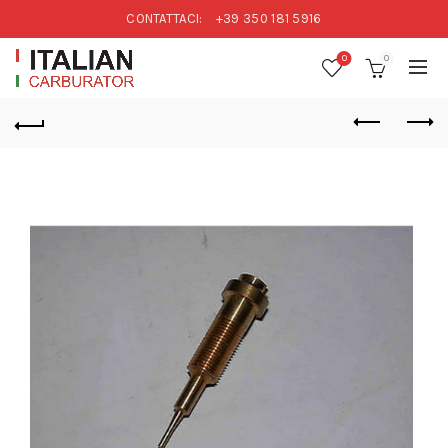
CONTATTACI:
+39 350 181 5916
0
0