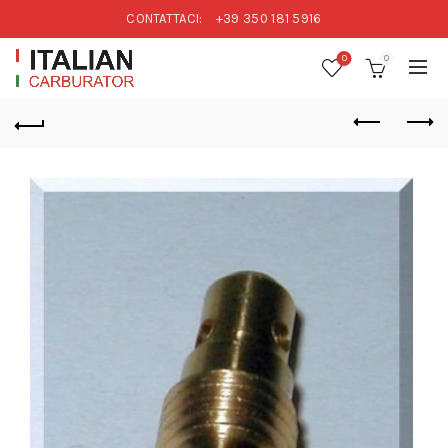
CONTATTACI:
+39 350 181 5916
0
0