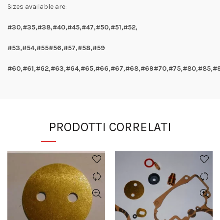
Sizes available are:
#30,#35,#38,#40,#45,#47,#50,#51,#52,
#53,#54,#55#56,#57,#58,#59
#60,#61,#62,#63,#64,#65,#66,#67,#68,#69#70,#75,#80,#85,#
PRODOTTI CORRELATI