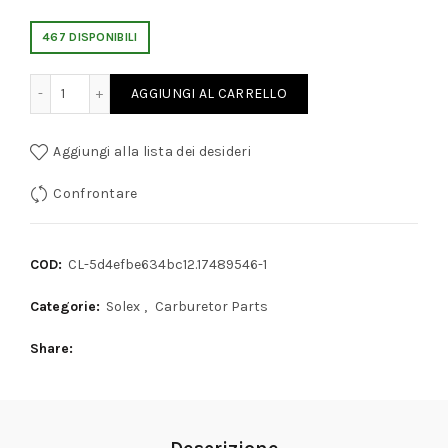
467 DISPONIBILI
TH CARBURETORS IDLE JETS quantity
AGGIUNGI AL CARRELLO
Aggiungi alla lista dei desideri
Confrontare
COD:
CL-5d4efbe634bc12.17489546-1
Categorie:
Solex
,
Carburetor Parts
Share