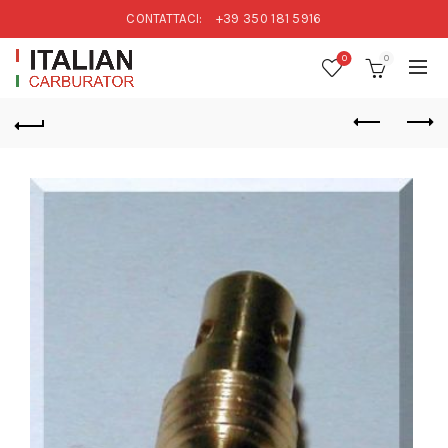
CONTATTACI:
+39 350 181 5916
0
0