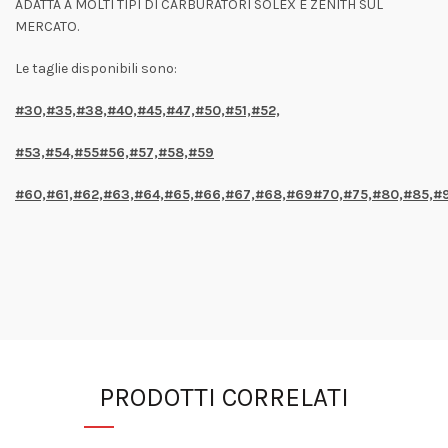
ADATTA A MOLTI TIPI DI CARBURATORI SOLEX E ZENITH SUL
MERCATO.
Le taglie disponibili sono:
#30,#35,#38,#40,#45,#47,#50,#51,#52,
#53,#54,#55#56,#57,#58,#59
#60,#61,#62,#63,#64,#65,#66,#67,#68,#69#70,#75,#80,#85,#
PRODOTTI CORRELATI