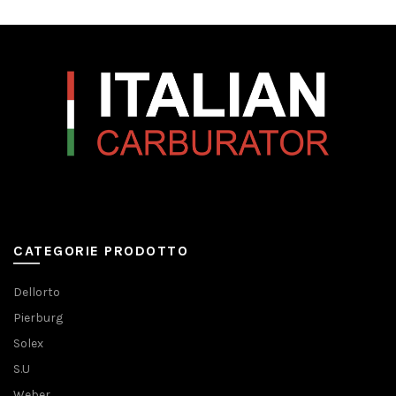
CATEGORIE PRODOTTO
Dellorto
Pierburg
Solex
S.U
Weber