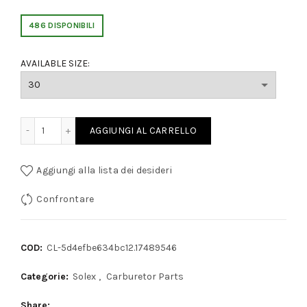
486 DISPONIBILI
AVAILABLE SIZE:
IMI AGGIUNTIVI CARBURATORI quantity
AGGIUNGI AL CARRELLO
Aggiungi alla lista dei desideri
Confrontare
COD:
CL-5d4efbe634bc12.17489546
Categorie:
Solex
,
Carburetor Parts
Share