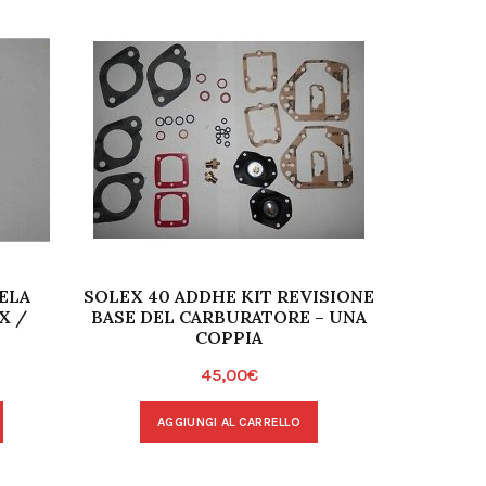
ELA
SOLEX 40 ADDHE KIT REVISIONE
KIT RE
X /
BASE DEL CARBURATORE – UNA
COPPIA
45,00
€
A
AGGIUNGI AL CARRELLO