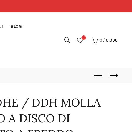
NI
BLOG
0
0
/
0,00
€
DHE / DDH MOLLA
O A DISCO DI