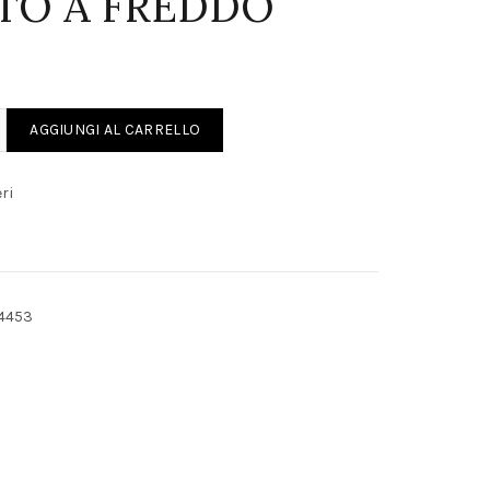
TO A FREDDO
O DI AVVIAMENTO A FREDDO quantity
AGGIUNGI AL CARRELLO
ri
4453