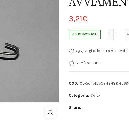
AVVIAMEN
3,21
€
SOLEX ADDHE / DDH MOLLA DI RITORNO A DISC
64 DISPONIBILI
Aggiungi alla lista dei deside
Confrontare
COD:
CL-5d4efbe0343488.4569
Categoria:
Solex
Share