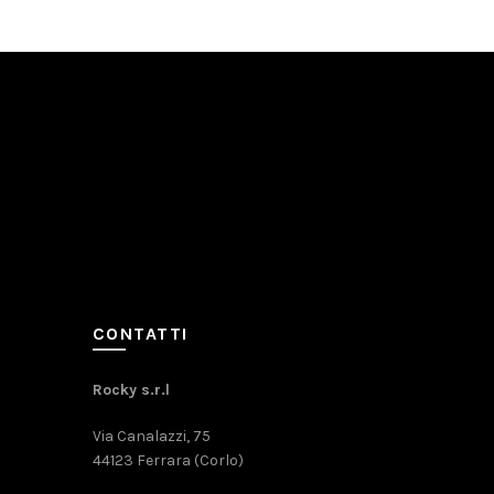
CONTATTI
Rocky s.r.l
Via Canalazzi, 75
44123 Ferrara (Corlo)