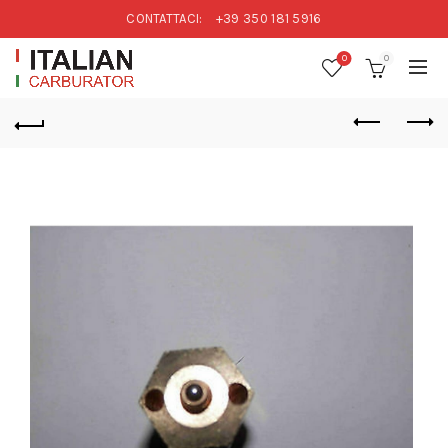
CONTATTACI:
+39 350 181 5916
0
0