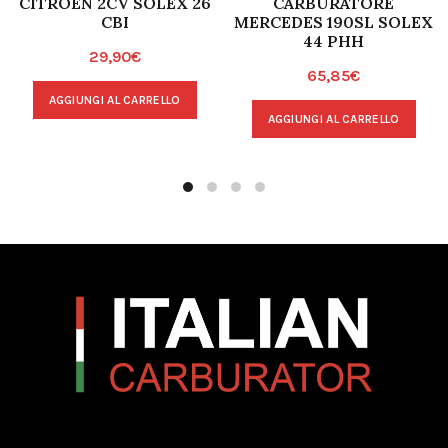
CITROEN 2CV SOLEX 26
CARBURATORE
CBI
MERCEDES 190SL SOLEX
44 PHH
29,90
€
65,85
€
AGGIUNGI AL CARRELLO
AGGIUNGI AL CARRELLO