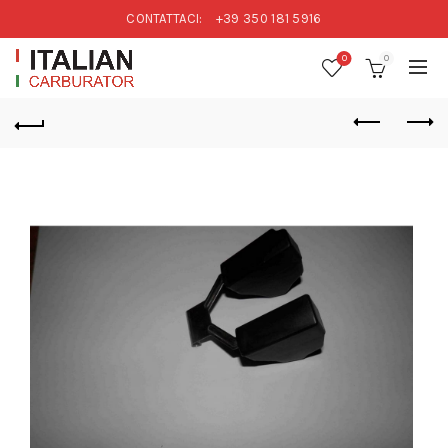
CONTATTACI:
+39 350 181 5916
0
0