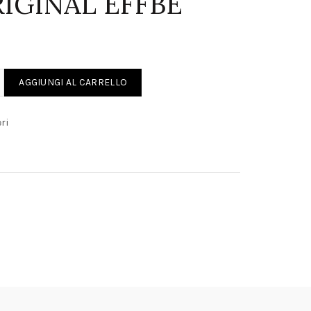
IGINAL EFFBE
ASE GASKET ORIGINAL EFFBE quantity
AGGIUNGI AL CARRELLO
ri