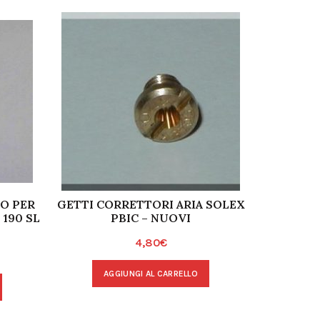
O PER
GETTI CORRETTORI ARIA SOLEX
ALBERO
190 SL
PBIC – NUOVI
ANGL
4,80
€
AGGIUNGI AL CARRELLO
A