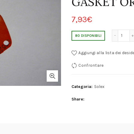
GASKET OR
7,93
€
SOLEX PBIC/PII/PICB/PAIA CARBURETOR PUMP B
80 DISPONIBILI
Aggiungi alla lista dei deside
Confrontare
Categoria:
Solex
Share