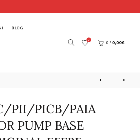
NI
BLOG
0
0
/
0,00
€
C/PII/PICB/PAIA
OR PUMP BASE