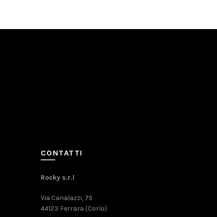
CONTATTI
Rocky s.r.l
Via Canalazzi, 75
44123 Ferrara (Corlo)