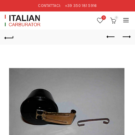
CONTATTACI:
+39 350 181 5916
0
0