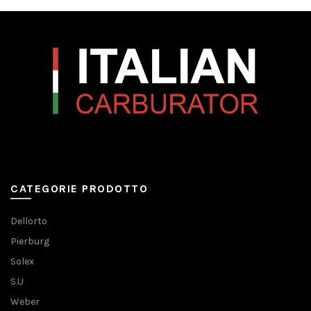
CATEGORIE PRODOTTO
Dellorto
Pierburg
Solex
S.U
Weber