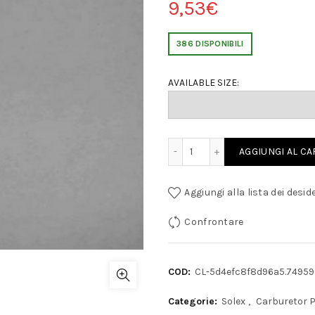
9,53
€
386 DISPONIBILI
AVAILABLE SIZE:
SOLEX GETTO POMPA GP-PBIC, PII, APAI-G ecc quantit
AGGIUNGI AL C
Aggiungi alla lista dei deside
Confrontare
COD:
CL-5d4efc8f8d96a5.74959
Categorie:
Solex
,
Carburetor 