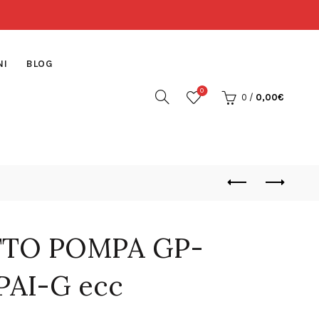
NI
BLOG
0
0
/
0,00
€
TTO POMPA GP-
APAI-G ecc