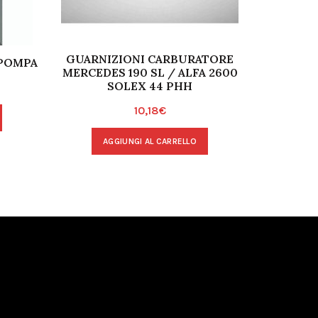
GUARNIZIONI CARBURATORE
KIT REV
 POMPA
MERCEDES 190 SL / ALFA 2600
RENAULT
SOLEX 44 PHH
10,18
€
AGGIUNGI AL CARRELLO
A