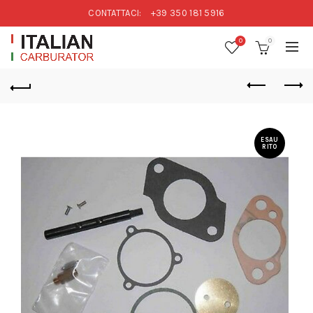
CONTATTACI:
+39 350 181 5916
0
0
ESAU
RITO