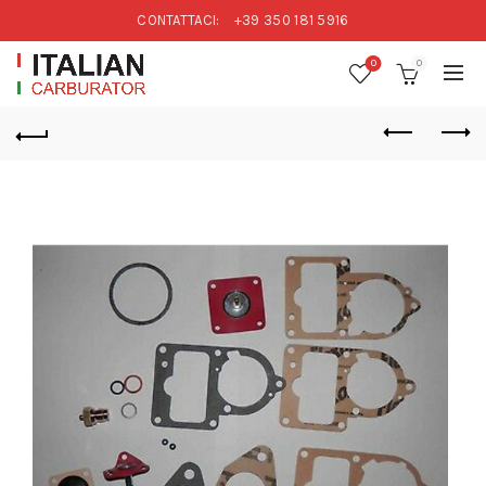
CONTATTACI:
+39 350 181 5916
0
0