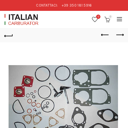
CONTATTACI:
+39 350 181 5916
0
0