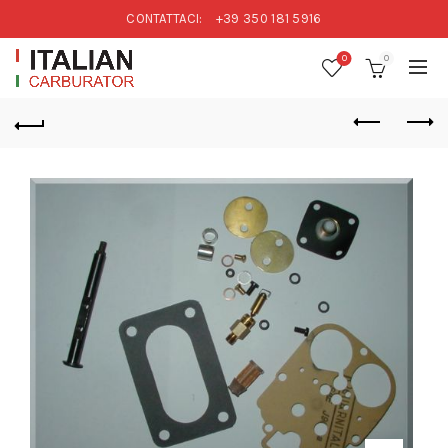
CONTATTACI:
+39 350 181 5916
0
0