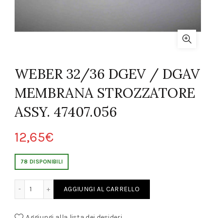
WEBER 32/36 DGEV / DGAV
MEMBRANA STROZZATORE
ASSY. 47407.056
12,65
€
78 DISPONIBILI
 DGAV MEMBRANA STROZZATORE ASSY. 47407.056 quantity
AGGIUNGI AL CARRELLO
Aggiungi alla lista dei desideri