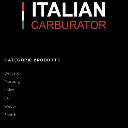
CATEGORIE PRODOTTO
Dellorto
Pierburg
Solex
S.U
Weber
Zenith