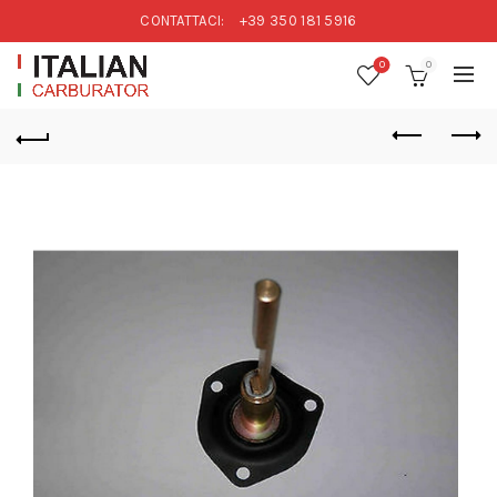
CONTATTACI:
+39 350 181 5916
0
0