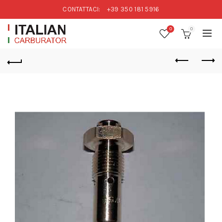
CONTATTACI:
+39 350 181 5916
0
0