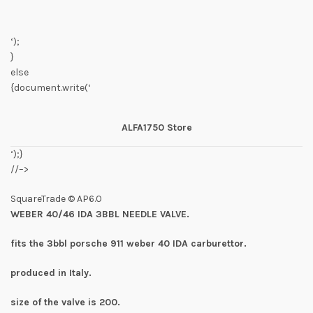
‘);
}
else
{document.write(‘
ALFA1750 Store
‘);}
//–>
SquareTrade © AP6.0
WEBER 40/46 IDA 3BBL NEEDLE VALVE.
fits the 3bbl porsche 911 weber 40 IDA carburettor.
produced in Italy.
size of the valve is 200.