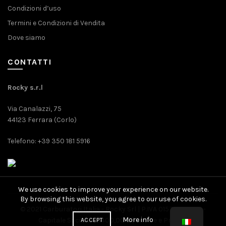
Condizioni d’uso
Termini e Condizioni di Vendita
Dove siamo
CONTATTI
Rocky s.r.l
Via Canalazzi, 75
44123 Ferrara (Corlo)
Telefono: +39 350 181 5916
We use cookies to improve your experience on our website.
By browsing this website, you agree to our use of cookies.
© 2021 Carburatori Italia - Rocky Srl | P.IVA 01571080389 -
More info
Capitale Sociale: 10.400,00 € |
Cookie
e
Privacy
ACCEPT