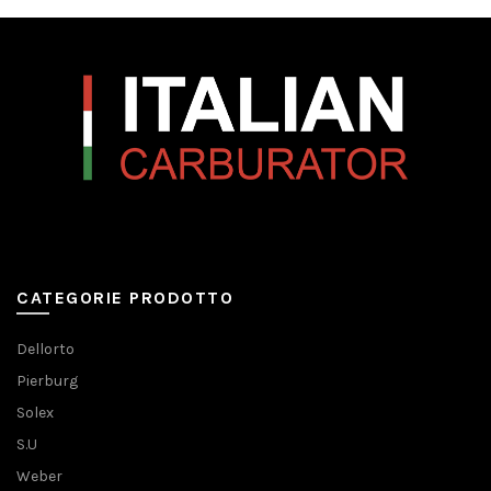
CATEGORIE PRODOTTO
Dellorto
Pierburg
Solex
S.U
Weber