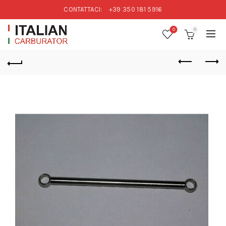
CONTATTACI:
+39 350 181 5916
0
0