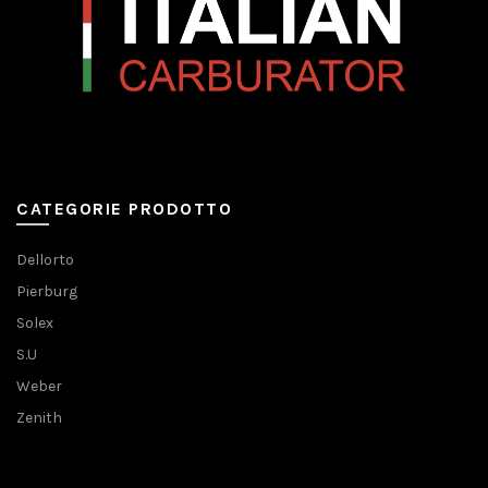
CATEGORIE PRODOTTO
Dellorto
Pierburg
Solex
S.U
Weber
Zenith