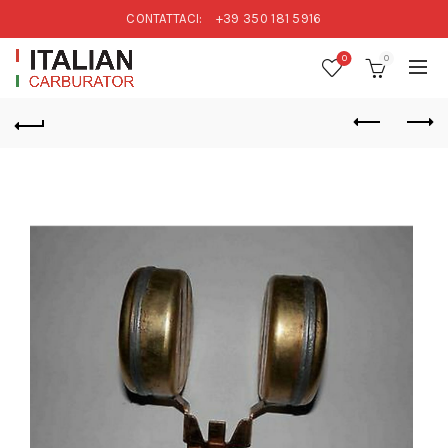
CONTATTACI:
+39 350 181 5916
0
0