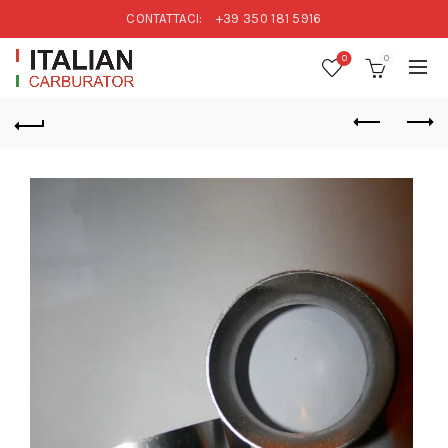
CONTATTACI:
+39 350 181 5916
0
0