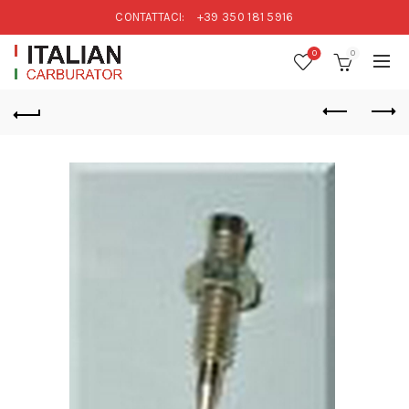
CONTATTACI:
+39 350 181 5916
0
0